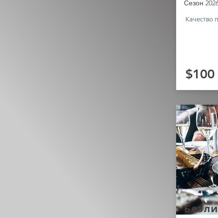
Сезон 202
Качество 
$100
Безл