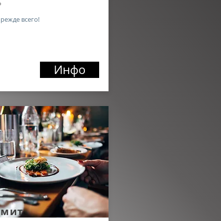
6
прежде всего!
Инфо
имит