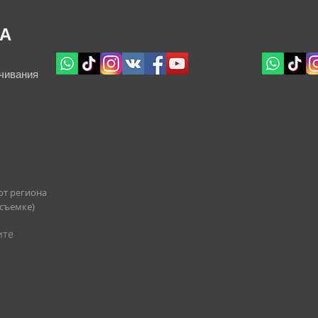
А
чивания
от региона
 съемке)
ите